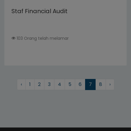
Staf Financial Audit
103 Orang telah melamar
‹
1
2
3
4
5
6
7
8
›