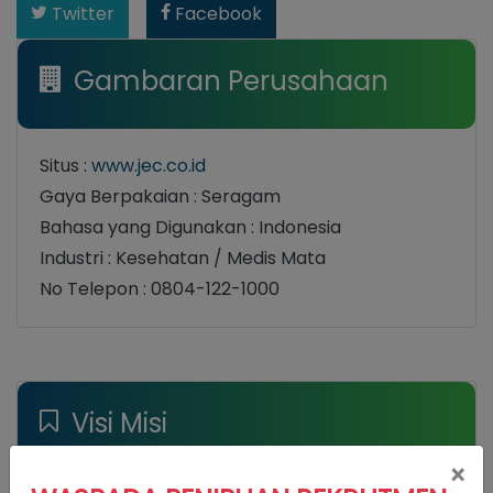
Twitter
Facebook
Gambaran Perusahaan
Situs :
www.jec.co.id
Gaya Berpakaian : Seragam
Bahasa yang Digunakan : Indonesia
Industri : Kesehatan / Medis Mata
No Telepon : 0804-122-1000
Visi Misi
×