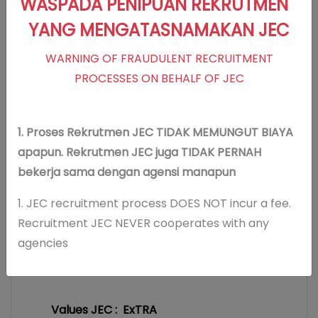
WASPADA PENIPUAN REKRUTMEN
Visi JEC
YANG MENGATASNAMAKAN JEC
Optimalisasi penglihatan dan kualitas
hidup
WARNING OF FRAUDULENT RECRUITMENT
Misi JEC
PROCESSES ON BEHALF OF JEC
Memberikan pelayanan klinis
berstandar internasional
1. Proses Rekrutmen JEC TIDAK MEMUNGUT BIAYA
Memberikan pelayanan yang
apapun. Rekrutmen JEC juga TIDAK PERNAH
melebihi harapan pasien
bekerja sama dengan agensi manapun
Menerapkan teknologi mutakhir dan
terpercaya
1. JEC recruitment process DOES NOT incur a fee.
Mengembangkan kompetensi dokter
Recruitment JEC NEVER cooperates with any
dan staf, melalui riset dan pendidikan
agencies
Values JEC : ExTRA