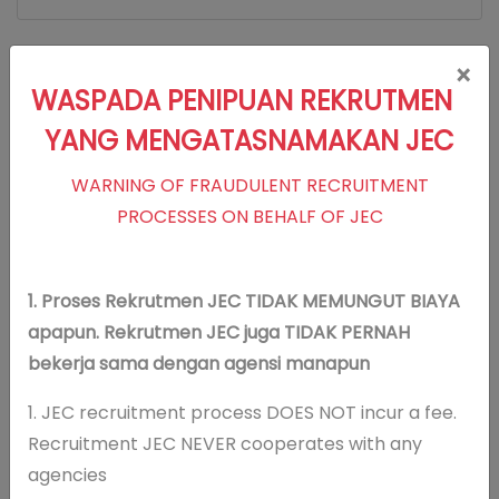
×
WASPADA PENIPUAN REKRUTMEN
Visi Misi
YANG MENGATASNAMAKAN JEC
WARNING OF FRAUDULENT RECRUITMENT
Visi JEC
PROCESSES ON BEHALF OF JEC
Optimalisasi penglihatan dan kualitas
hidup
1. Proses Rekrutmen JEC TIDAK MEMUNGUT BIAYA
Misi JEC
apapun. Rekrutmen JEC juga TIDAK PERNAH
Memberikan pelayanan klinis
bekerja sama dengan agensi manapun
berstandar internasional
Memberikan pelayanan yang
1. JEC recruitment process DOES NOT incur a fee.
melebihi harapan pasien
Recruitment JEC NEVER cooperates with any
Menerapkan teknologi mutakhir dan
agencies