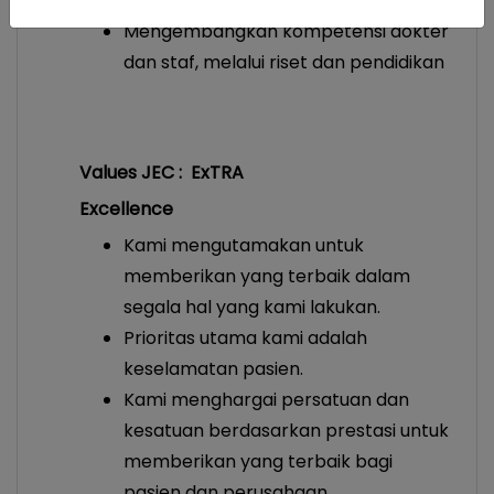
terpercaya
Mengembangkan kompetensi dokter
dan staf, melalui riset dan pendidikan
Values JEC : ExTRA
Excellence
Kami mengutamakan untuk
memberikan yang terbaik dalam
segala hal yang kami lakukan.
Prioritas utama kami adalah
keselamatan pasien.
Kami menghargai persatuan dan
kesatuan berdasarkan prestasi untuk
memberikan yang terbaik bagi
pasien dan perusahaan.