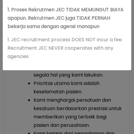
Mengembangkan kompetensi dokter
dan staf, melalui riset dan pendidikan
1. Proses Rekrutmen JEC TIDAK MEMUNGUT BIAYA
apapun. Rekrutmen JEC juga TIDAK PERNAH
bekerja sama dengan agensi manapun
Values JEC : ExTRA
1. JEC recruitment process DOES NOT incur a fee.
Recruitment JEC NEVER cooperates with any
Excellence
agencies
Kami mengutamakan untuk
memberikan yang terbaik dalam
segala hal yang kami lakukan.
Prioritas utama kami adalah
keselamatan pasien.
Kami menghargai persatuan dan
kesatuan berdasarkan prestasi untuk
memberikan yang terbaik bagi
pasien dan perusahaan.
Kami belajar dari pengalaman dan