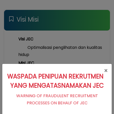
Visi Misi
Visi JEC
Optimalisasi penglihatan dan kualitas
hidup
Misi JEC
×
Memberikan pelayanan klinis
WASPADA PENIPUAN REKRUTMEN
berstandar internasional
YANG MENGATASNAMAKAN JEC
Memberikan pelayanan yang
melebihi harapan pasien
WARNING OF FRAUDULENT RECRUITMENT
Menerapkan teknologi mutakhir dan
PROCESSES ON BEHALF OF JEC
terpercaya