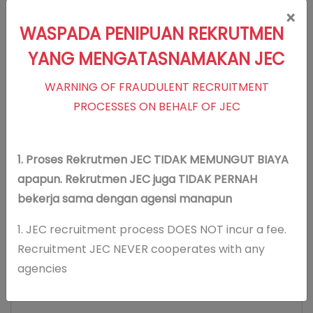
Visi Misi
×
WASPADA PENIPUAN REKRUTMEN
YANG MENGATASNAMAKAN JEC
Visi JEC
WARNING OF FRAUDULENT RECRUITMENT
Optimalisasi penglihatan dan kualitas
PROCESSES ON BEHALF OF JEC
hidup
Misi JEC
Memberikan pelayanan klinis
1. Proses Rekrutmen JEC TIDAK MEMUNGUT BIAYA
berstandar internasional
apapun. Rekrutmen JEC juga TIDAK PERNAH
Memberikan pelayanan yang
bekerja sama dengan agensi manapun
melebihi harapan pasien
1. JEC recruitment process DOES NOT incur a fee.
Menerapkan teknologi mutakhir dan
Recruitment JEC NEVER cooperates with any
terpercaya
agencies
Mengembangkan kompetensi dokter
dan staf, melalui riset dan pendidikan