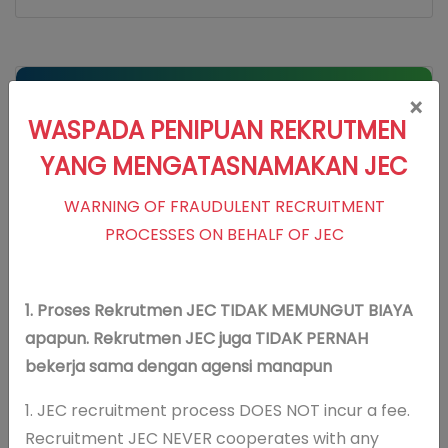
Visi Misi
×
WASPADA PENIPUAN REKRUTMEN
YANG MENGATASNAMAKAN JEC
Visi JEC
WARNING OF FRAUDULENT RECRUITMENT
Optimalisasi penglihatan dan kualitas
PROCESSES ON BEHALF OF JEC
hidup
Misi JEC
Memberikan pelayanan klinis
1. Proses Rekrutmen JEC TIDAK MEMUNGUT BIAYA
berstandar internasional
apapun. Rekrutmen JEC juga TIDAK PERNAH
Memberikan pelayanan yang
bekerja sama dengan agensi manapun
melebihi harapan pasien
1. JEC recruitment process DOES NOT incur a fee.
Menerapkan teknologi mutakhir dan
Recruitment JEC NEVER cooperates with any