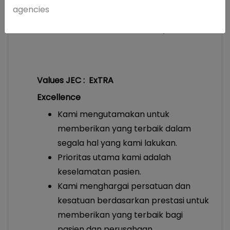
terpercaya
agencies
Mengembangkan kompetensi dokter
dan staf, melalui riset dan pendidikan
Values JEC : ExTRA
Excellence
Kami mengutamakan untuk
memberikan yang terbaik dalam
segala hal yang kami lakukan.
Prioritas utama kami adalah
keselamatan pasien.
Kami menghargai persatuan dan
kesatuan berdasarkan prestasi untuk
memberikan yang terbaik bagi
pasien dan perusahaan.