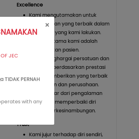
Excellence
Kami mengutamakan untuk
memberikan yang terbaik dalam
×
ASNAMAKAN
segala hal yang kami lakukan.
Prioritas utama kami adalah
keselamatan pasien.
 OF JEC
Kami menghargai persatuan dan
kesatuan berdasarkan prestasi
untuk memberikan yang terbaik
ga TIDAK PERNAH
bagi pasien dan perusahaan.
Kami belajar dari pengalaman
operates with any
dan selalu memperbaiki diri
secara berkesinambungan.
Trust
Kami jujur terhadap diri sendiri,