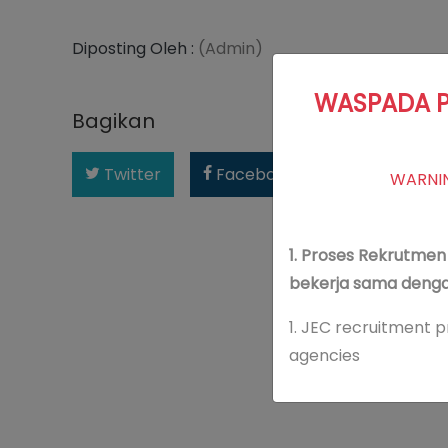
Diposting Oleh :
(Admin)
WASPADA P
Bagikan
Twitter
Facebook
WARNIN
1. Proses Rekrutme
bekerja sama deng
1. JEC recruitment 
agencies