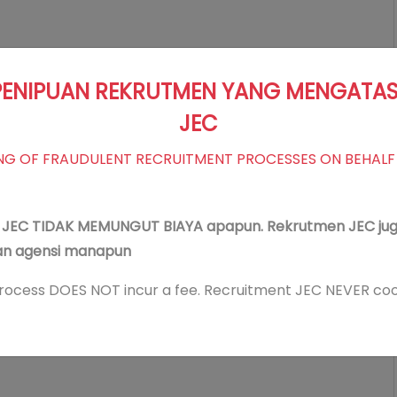
ENIPUAN REKRUTMEN YANG MENGAT
JEC
G OF FRAUDULENT RECRUITMENT PROCESSES ON BEHALF
n JEC TIDAK MEMUNGUT BIAYA apapun. Rekrutmen JEC ju
an agensi manapun
process DOES NOT incur a fee. Recruitment JEC NEVER co