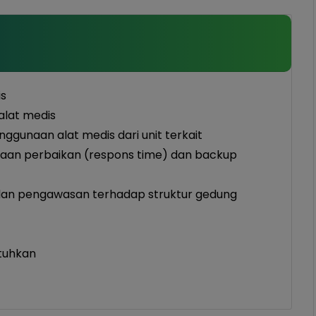
is
alat medis
gunaan alat medis dari unit terkait
an perbaikan (respons time) dan backup
 dan pengawasan terhadap struktur gedung
utuhkan