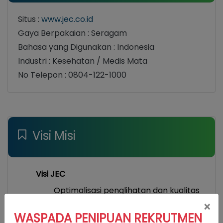
Situs :
www.jec.co.id
Gaya Berpakaian : Seragam
Bahasa yang Digunakan : Indonesia
Industri : Kesehatan / Medis Mata
No Telepon : 0804-122-1000
Visi Misi
Visi JEC
Optimalisasi penglihatan dan kualitas
hidup
×
WASPADA PENIPUAN REKRUTMEN
Misi JEC