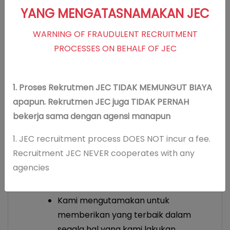
YANG MENGATASNAMAKAN JEC
Memberikan pelayanan klinis
berstandar internasional
WARNING OF FRAUDULENT RECRUITMENT
Memberikan pelayanan yang
PROCESSES ON BEHALF OF JEC
melebihi harapan pasien
Menerapkan teknologi mutakhir dan
terpercaya
1. Proses Rekrutmen JEC TIDAK MEMUNGUT BIAYA
Mengembangkan kompetensi dokter
apapun. Rekrutmen JEC juga TIDAK PERNAH
dan staf, melalui riset dan pendidikan
bekerja sama dengan agensi manapun
1. JEC recruitment process DOES NOT incur a fee.
Recruitment JEC NEVER cooperates with any
Values JEC : ExTRA
agencies
Excellence
Kami mengutamakan untuk
memberikan yang terbaik dalam
segala hal yang kami lakukan.