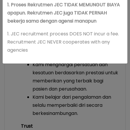
1. Proses Rekrutmen JEC TIDAK MEMUNGUT BIAYA
Values JEC : ExTRA
apapun. Rekrutmen JEC juga TIDAK PERNAH
Excellence
bekerja sama dengan agensi manapun
Kami mengutamakan untuk
memberikan yang terbaik dalam
1. JEC recruitment process DOES NOT incur a fee.
segala hal yang kami lakukan.
Recruitment JEC NEVER cooperates with any
Prioritas utama kami adalah
agencies
keselamatan pasien.
Kami menghargai persatuan dan
kesatuan berdasarkan prestasi untuk
memberikan yang terbaik bagi
pasien dan perusahaan.
Kami belajar dari pengalaman dan
selalu memperbaiki diri secara
berkesinambungan.
Trust