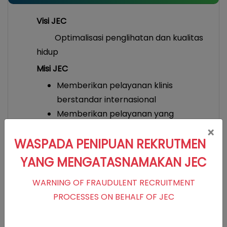
Visi JEC
Optimalisasi penglihatan dan kualitas
hidup
Misi JEC
Memberikan pelayanan klinis
berstandar internasional
Memberikan pelayanan yang
melebihi harapan pasien
×
WASPADA PENIPUAN REKRUTMEN
Menerapkan teknologi mutakhir dan
terpercaya
YANG MENGATASNAMAKAN JEC
Mengembangkan kompetensi dokter
WARNING OF FRAUDULENT RECRUITMENT
dan staf, melalui riset dan pendidikan
PROCESSES ON BEHALF OF JEC